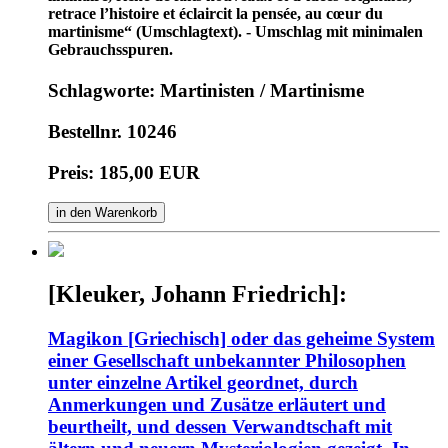
retrace l’histoire et éclaircit la pensée, au cœur du
martinisme“ (Umschlagtext). - Umschlag mit minimalen
Gebrauchsspuren.
Schlagworte: Martinisten / Martinisme
Bestellnr. 10246
Preis: 185,00 EUR
in den Warenkorb
[Kleuker, Johann Friedrich]:
Magikon [Griechisch] oder das geheime System
einer Gesellschaft unbekannter Philosophen
unter einzelne Artikel geordnet, durch
Anmerkungen und Zusätze erläutert und
beurtheilt, und dessen Verwandtschaft mit