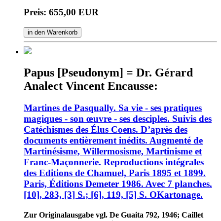
Preis: 655,00 EUR
in den Warenkorb
Papus [Pseudonym] = Dr. Gérard
Analect Vincent Encausse:
Martines de Pasqually. Sa vie - ses pratiques
magiques - son œuvre - ses desciples. Suivis des
Catéchismes des Élus Coens. D’après des
documents entièrement inédits. Augmenté de
Martinésisme, Willermosisme, Martinisme et
Franc-Maçonnerie. Reproductions intégrales
des Editions de Chamuel, Paris 1895 et 1899.
Paris, Éditions Demeter 1986. Avec 7 planches.
[10], 283, [3] S.; [6], 119, [5] S. OKartonage.
Zur Originalausgabe vgl. De Guaita 792, 1946; Caillet