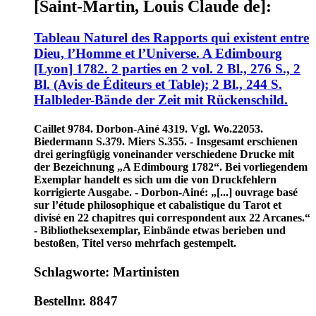
[Saint-Martin, Louis Claude de]:
Tableau Naturel des Rapports qui existent entre
Dieu, l’Homme et l’Universe. A Edimbourg
[Lyon] 1782. 2 parties en 2 vol. 2 Bl., 276 S., 2
Bl. (Avis de Éditeurs et Table); 2 Bl., 244 S.
Halbleder-Bände der Zeit mit Rückenschild.
Caillet 9784. Dorbon-Ainé 4319. Vgl. Wo.22053.
Biedermann S.379. Miers S.355. - Insgesamt erschienen
drei geringfügig voneinander verschiedene Drucke mit
der Bezeichnung „A Edimbourg 1782“. Bei vorliegendem
Exemplar handelt es sich um die von Druckfehlern
korrigierte Ausgabe. - Dorbon-Ainé: „[...] ouvrage basé
sur l’étude philosophique et cabalistique du Tarot et
divisé en 22 chapitres qui correspondent aux 22 Arcanes.“
- Bibliotheksexemplar, Einbände etwas berieben und
bestoßen, Titel verso mehrfach gestempelt.
Schlagworte: Martinisten
Bestellnr. 8847