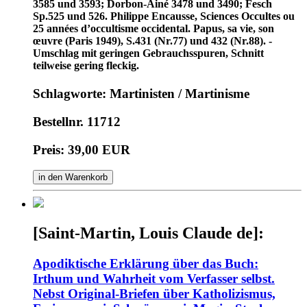
3585 und 3593; Dorbon-Ainé 3478 und 3490; Fesch
Sp.525 und 526. Philippe Encausse, Sciences Occultes ou
25 années d’occultisme occidental. Papus, sa vie, son
œuvre (Paris 1949), S.431 (Nr.77) und 432 (Nr.88). -
Umschlag mit geringen Gebrauchsspuren, Schnitt
teilweise gering fleckig.
Schlagworte: Martinisten / Martinisme
Bestellnr. 11712
Preis: 39,00 EUR
in den Warenkorb
[Saint-Martin, Louis Claude de]:
Apodiktische Erklärung über das Buch:
Irthum und Wahrheit vom Verfasser selbst.
Nebst Original-Briefen über Katholizismus,