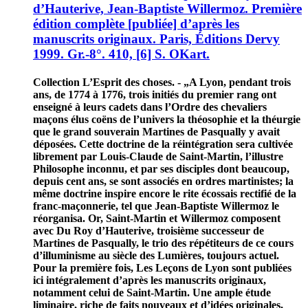
d’Hauterive, Jean-Baptiste Willermoz. Première
édition complète [publiée] d’après les
manuscrits originaux. Paris, Éditions Dervy
1999. Gr.-8°. 410, [6] S. OKart.
Collection L’Esprit des choses. - „A Lyon, pendant trois
ans, de 1774 à 1776, trois initiés du premier rang ont
enseigné à leurs cadets dans l’Ordre des chevaliers
maçons élus coëns de l’univers la théosophie et la théurgie
que le grand souverain Martines de Pasqually y avait
déposées. Cette doctrine de la réintégration sera cultivée
librement par Louis-Claude de Saint-Martin, l’illustre
Philosophe inconnu, et par ses disciples dont beaucoup,
depuis cent ans, se sont associés en ordres martinistes; la
même doctrine inspire encore le rite écossais rectifié de la
franc-maçonnerie, tel que Jean-Baptiste Willermoz le
réorganisa. Or, Saint-Martin et Willermoz composent
avec Du Roy d’Hauterive, troisième successeur de
Martines de Pasqually, le trio des répétiteurs de ce cours
d’illuminisme au siècle des Lumières, toujours actuel.
Pour la première fois, Les Leçons de Lyon sont publiées
ici intégralement d’après les manuscrits originaux,
notamment celui de Saint-Martin. Une ample étude
liminaire, riche de faits nouveaux et d’idées originales,