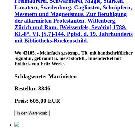
Freimaurerei, Schwärmerei, Magie, Starken,
Lavatern, Swedenborg, Cagliostro, Schröpfern,
Mesmern und Magnetismus. Zur Beruhigung
der allarmirten Protestanten. Wittenberg,
Zürich und Rom. [Weissenfels, Sevérin] 1789.
Kl.-8°. VI, [S.7]-144. Ppbd. d. 19. Jahrhunderts
mit Bibliotheks-Rückenschild.
Wo.43105. - Mehrfach gestemp., Tit. mit handschriftlicher
Signatur, gebräunt u. meist stockfl., Innendeckel mit
Exlibris von Fritz Werle.
Schlagworte: Martinisten
Bestellnr. 8846
Preis: 605,00 EUR
in den Warenkorb