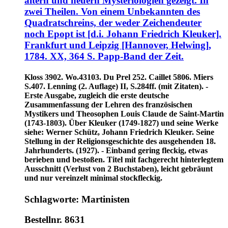
ältern und neuern Mysteriologien gezeigt. In
zwei Theilen. Von einem Unbekannten des
Quadratschreins, der weder Zeichendeuter
noch Epopt ist [d.i. Johann Friedrich Kleuker].
Frankfurt und Leipzig [Hannover, Helwing],
1784. XX, 364 S. Papp-Band der Zeit.
Kloss 3902. Wo.43103. Du Prel 252. Caillet 5806. Miers
S.407. Lenning (2. Auflage) II, S.284ff. (mit Zitaten). -
Erste Ausgabe, zugleich die erste deutsche
Zusammenfassung der Lehren des französischen
Mystikers und Theosophen Louis Claude de Saint-Martin
(1743-1803). Über Kleuker (1749-1827) und seine Werke
siehe: Werner Schütz, Johann Friedrich Kleuker. Seine
Stellung in der Religionsgeschichte des ausgehenden 18.
Jahrhunderts. (1927). - Einband gering fleckig, etwas
berieben und bestoßen. Titel mit fachgerecht hinterlegtem
Ausschnitt (Verlust von 2 Buchstaben), leicht gebräunt
und nur vereinzelt minimal stockfleckig.
Schlagworte: Martinisten
Bestellnr. 8631