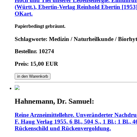
Hoch und Tief unserer Lebensenergie. Einführun
(Württ.), Ebertin-Verlag Reinhold Ebertin [1953].
OKart.
Papierbedingt gebräunt.
Schlagworte: Medizin / Naturheilkunde / Biorh
Bestellnr. 10274
Preis: 15,00 EUR
in den Warenkorb
Hahnemann, Dr. Samuel:
Reine Arzneimittellehre. Unveränderter Nachdru
F. Haug Verlag 1955. 6 Bl., 504 S., 1 Bl.; 1 Bl., 
Rückenschild und Rückenvergoldung.