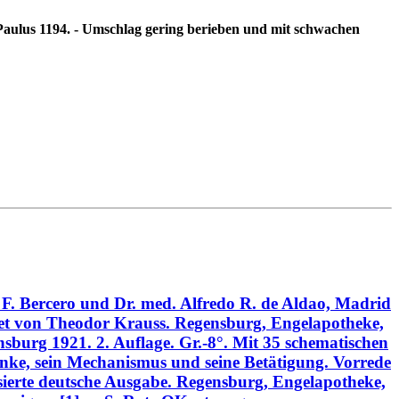
 Paulus 1194. - Umschlag gering berieben und mit schwachen
 F. Bercero und Dr. med. Alfredo R. de Aldao, Madrid
et von Theodor Krauss. Regensburg, Engelapotheke,
burg 1921. 2. Auflage. Gr.-8°. Mit 35 schematischen
anke, sein Mechanismus und seine Betätigung. Vorrede
isierte deutsche Ausgabe. Regensburg, Engelapotheke,