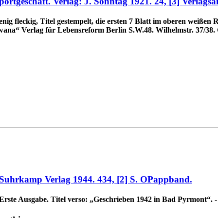
rtgeschäft. Verlag: J. Sonntag 1921. 24, [3] Verlagsa
enig fleckig, Titel gestempelt, die ersten 7 Blatt im oberen weiße
na“ Verlag für Lebensreform Berlin S.W.48. Wilhelmstr. 37/38. Gr
 Suhrkamp Verlag 1944. 434, [2] S. OPappband.
- Erste Ausgabe. Titel verso: „Geschrieben 1942 in Bad Pyrmont“. 