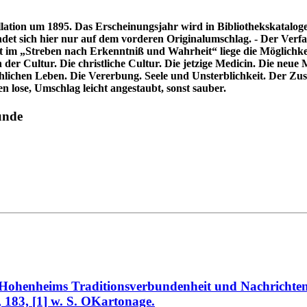
lation um 1895. Das Erscheinungsjahr wird in Bibliothekskatalogen
det sich hier nur auf dem vorderen Originalumschlag. - Der Verfa
int im „Streben nach Erkenntniß und Wahrheit“ liege die Möglichke
der Cultur. Die christliche Cultur. Die jetzige Medicin. Die neue
lichen Leben. Die Vererbung. Seele und Unsterblichkeit. Der Zust
 lose, Umschlag leicht angestaubt, sonst sauber.
unde
Hohenheims Traditionsverbundenheit und Nachrichten ü
, 183, [1] w. S. OKartonage.