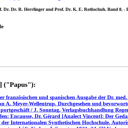
. Dr. Dr. R. Herrlinger und Prof. Dr. K. E. Rothschuh. Band 8. -
de
] ("Papus"):
der französischen und spanischen Ausgabe der Dr. med.
on A. Meyer-Wellentrup. Durchgesehen und bevorwort
ortgeschäft / J. Sonntag, Verlagsbuchhandlung Regens
nden: Encausse, Dr. Gérard [Analect Vincent]: Der Ged
 der Internationalen Synthetischen Hochschule. Autor