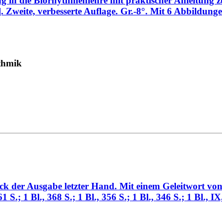
g in die Biorhythmenlehre mit praktischer Anleitung
 Zweite, verbesserte Auflage. Gr.-8°. Mit 6 Abbildungen
ythmik
ck der Ausgabe letzter Hand. Mit einem Geleitwort vo
461 S.; 1 Bl., 368 S.; 1 Bl., 356 S.; 1 Bl., 346 S.; 1 Bl