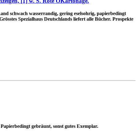
nzeigen, [1] w. S. Rote OKartonage.
n Rand schwach wasserrandig, gering eselsohrig, papierbedingt
össtes Spezialhaus Deutschlands liefert alle Bücher. Prospekte
- Papierbedingt gebräunt, sonst gutes Exemplar.