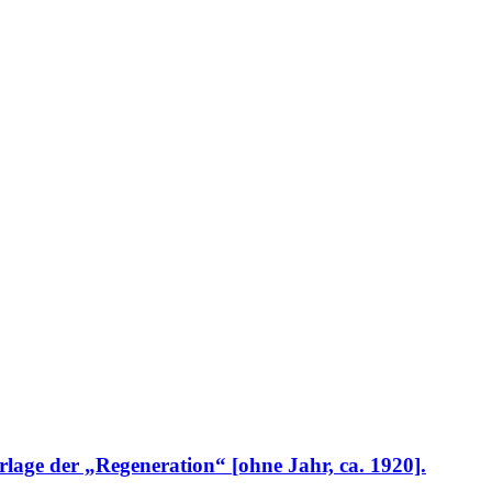
lage der „Regeneration“ [ohne Jahr, ca. 1920].