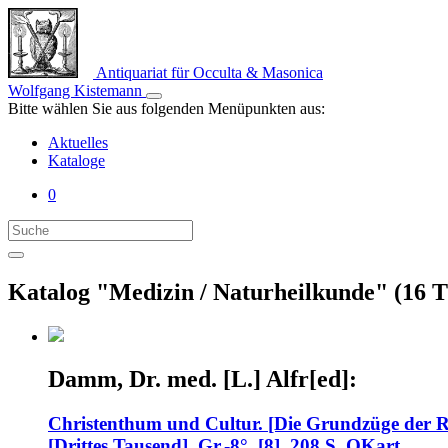
Antiquariat für Occulta & Masonica
Wolfgang Kistemann
Bitte wählen Sie aus folgenden Menüpunkten aus:
Aktuelles
Kataloge
0
Katalog "Medizin / Naturheilkunde" (16 Ti
Damm, Dr. med. [L.] Alfr[ed]:
Christenthum und Cultur. [Die Grundzüge der Re
[Drittes Tausend]. Gr.-8°. [8], 208 S. OKart.