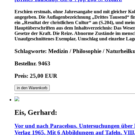
Erschien erstmals, ohne Jahresangabe und mit gleicher Kol
angegeben. Die Auflagenbezeichnung „Drittes Tausend“ fin
ein „Resultat der christlichen Cultur“ an (S.204), und me
Hauptüberschriften aus dem Inhaltsverzeichnis: Das Wesen 
Gesetze der Kraft. Die Reize. Abnorme Zustände im mensch
Unaufgeschnittenes Exemplar, Umschlag und einzelne Lagen
Schlagworte: Medizin / Philosophie / Naturheilk
Bestellnr. 9463
Preis: 25,00 EUR
in den Warenkorb
Eis, Gerhard:
Vor und nach Paracelsus. Untersuchungen über 
Verlag 1965. Mit 6 Abbildungen auf Tafeln. VIII