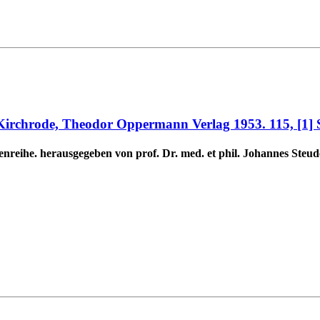
irchrode, Theodor Oppermann Verlag 1953. 115, [1] S
enreihe. herausgegeben von prof. Dr. med. et phil. Johannes Steud