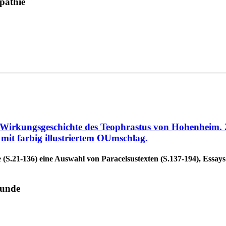
pathie
d Wirkungsgeschichte des Teophrastus von Hohenheim. 
it farbig illustriertem OUmschlag.
e (S.21-136) eine Auswahl von Paracelsustexten (S.137-194), Essay
kunde