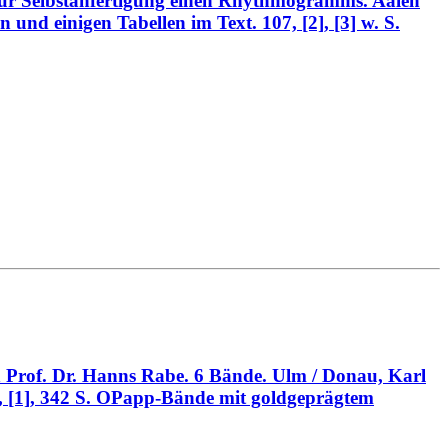
 zur Selbstanfertigung einen Rhythmogramms. Aalen
 und einigen Tabellen im Text. 107, [2], [3] w. S.
n Prof. Dr. Hanns Rabe. 6 Bände. Ulm / Donau, Karl
., IX, [1], 342 S. OPapp-Bände mit goldgeprägtem