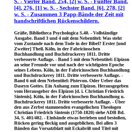
S. - Vierter Band. 254, [2] w. S. - Fünfter Band.
[4], 276, [1] w. S. - Sechster Band. [6], 278, [2]
w. S. - Zusammen 3 Papp-Bände der Zeit mit
handschriftlichen Rückenschildern.
Gräße, Bibliotheca Psychologica S.40. - Vollständige
Ausgabe. Band 3 und 4 mit dem Nebentitel: Was steht
vom Zustande nach dem Tode in der Bibel? Erster [und
Zweiter] Theil. Köln, in der Fabriciusschen
Buchhandlung und Buchdruckerey 1811. Dritte
verbesserte Auflage. - Band 5 mit dem Nebentitel: Elpizon
an seine Freunde vor und nach der wichtigsten Epoche
seines Lebens. Köln, in der Fabriciusschen Buchhandlung
und Buchdruckerey 1811. Dritte verbesserte Auflage. -
Band 6 mit dem Nebentitel: Pistevon. Oder Ueber das
Daseyn Gottes. Ein Anhang zum Elpizon. Herausgegeben
vom Herausgeber des Elpizon [d. i. Christian Friedrich
Sintenis]. Köln, in der Fabriciusschen Buchhandlung u.
Buchdruckerey 1811. Dritte verbesserte Auflage. - Über
den aus Zerbst stammenden evangelischen Theologen
Christian Friedrich Sintenis (1750-1820) siehe ADB Bd.
34, S. 401/402. - Einbände etwas berieben und bestoßen,
Rücken gering fleckig und ausgeblichen. Bei allen 3
Bänden das Vorsatzblatt mit Eckabriß und Titel mit