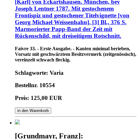
[Karl] von Eckartshausen. München, bey
Joseph Lentner 1787. Mit gestochenem
Frontispiz und gestochener Titelvignette [von
Georg Michael Weissenhahn]. [3] Bl., 376 S.
Marmorierter Papp-Band der Zeit mit
Rückenschild, mit dreiseitigem Rotschnitt.
Faivre 33. - Erste Ausgabe. - Kanten minimal berieben,
Vorsatz mit geschwärztem Besitzvermerk (zeitgenössisch),
vereinzelt schwach fleckig.
Schlagworte: Varia
Bestellnr. 10554
Preis: 125,00 EUR
in den Warenkorb
[Grundmayr, Franz]: