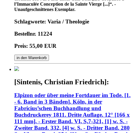
l’Immaculée Conception de la Sainte Vierge [...]“. -
Unaufgeschnittenes Exemplar.
Schlagworte: Varia / Theologie
Bestellnr. 11224
Preis: 55,00 EUR
in den Warenkorb
[Sintenis, Christian Friedrich]:
Elpizon oder über meine Fortdauer im Tode. [1.
- 6. Band in 3 Bänden]. Köln, in der
Fabricius’schen Buchhandlung und
Buchdruckerey 1811. Dritte Auflage. 12° [166 x
111 mm]. - Erster Band. VI, S,7-321, [1] w. S. -
Zweiter Band. 332, [4] w. S. - Dritter Band. 280