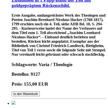
Zusammen in 1 Papp-Band der Zeit mit
goldgeprägtem Rückenschild.
Erste Ausgabe, umfangreichstes Werk des Theologen und
Poeten Joachim Bernhard Nicolaus Hacker (1760-1817),
1799 erschien noch ein 4. Teil, siehe ADB Bd. 10, S. 294-
295. - Kurioserweise lautet der Name des Verfassers auf
dem Titel zum 1. Teil abweichend „Joachim Leonhard
Nicolaus Hacker“. - Einband deutlich berieben und
bestoßen, Rücken leicht angeplatzt. Exemplar aus der
Bibliothek von Christof Friedrich Landbeck, Bietigheim,
Titel von Teil 1 verso sowie die folgende Seite mit Stempel.
Nur vereinzelt leicht gebräunt oder schwach stockfleckig.
Schlagworte: Varia / Theologie
Bestellnr. 9127
Preis: 155,00 EUR
in den Warenkorb