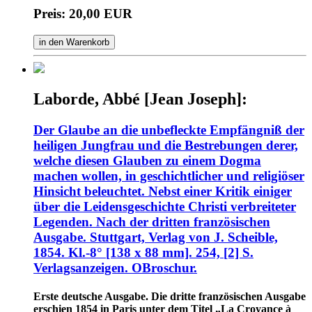
Preis: 20,00 EUR
in den Warenkorb
Laborde, Abbé [Jean Joseph]:
Der Glaube an die unbefleckte Empfängniß der
heiligen Jungfrau und die Bestrebungen derer,
welche diesen Glauben zu einem Dogma
machen wollen, in geschichtlicher und religiöser
Hinsicht beleuchtet. Nebst einer Kritik einiger
über die Leidensgeschichte Christi verbreiteter
Legenden. Nach der dritten französischen
Ausgabe. Stuttgart, Verlag von J. Scheible,
1854. Kl.-8° [138 x 88 mm]. 254, [2] S.
Verlagsanzeigen. OBroschur.
Erste deutsche Ausgabe. Die dritte französischen Ausgabe
erschien 1854 in Paris unter dem Titel „La Croyance à