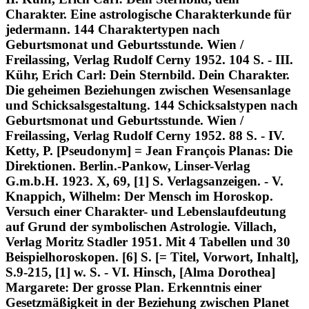
Charakter. Eine astrologische Charakterkunde für
jedermann. 144 Charaktertypen nach
Geburtsmonat und Geburtsstunde. Wien /
Freilassing, Verlag Rudolf Cerny 1952. 104 S. - III.
Kühr, Erich Carl: Dein Sternbild. Dein Charakter.
Die geheimen Beziehungen zwischen Wesensanlage
und Schicksalsgestaltung. 144 Schicksalstypen nach
Geburtsmonat und Geburtsstunde. Wien /
Freilassing, Verlag Rudolf Cerny 1952. 88 S. - IV.
Ketty, P. [Pseudonym] = Jean François Planas: Die
Direktionen. Berlin.-Pankow, Linser-Verlag
G.m.b.H. 1923. X, 69, [1] S. Verlagsanzeigen. - V.
Knappich, Wilhelm: Der Mensch im Horoskop.
Versuch einer Charakter- und Lebenslaufdeutung
auf Grund der symbolischen Astrologie. Villach,
Verlag Moritz Stadler 1951. Mit 4 Tabellen und 30
Beispielhoroskopen. [6] S. [= Titel, Vorwort, Inhalt],
S.9-215, [1] w. S. - VI. Hinsch, [Alma Dorothea]
Margarete: Der grosse Plan. Erkenntnis einer
Gesetzmäßigkeit in der Beziehung zwischen Planet