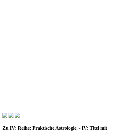
Zu IV: Reihe: Praktische Astrologie. - IV: Titel mit
handschriftlichem Besitzvermerk. V: Die letzte weiße Seite mit