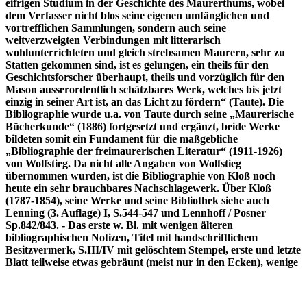
eifrigen Studium in der Geschichte des Maurerthums, wobei
dem Verfasser nicht blos seine eigenen umfänglichen und
vortrefflichen Sammlungen, sondern auch seine
weitverzweigten Verbindungen mit litterarisch
wohlunterrichteten und gleich strebsamen Maurern, sehr zu
Statten gekommen sind, ist es gelungen, ein theils für den
Geschichtsforscher überhaupt, theils und vorzüglich für den
Mason ausserordentlich schätzbares Werk, welches bis jetzt
einzig in seiner Art ist, an das Licht zu fördern“ (Taute). Die
Bibliographie wurde u.a. von Taute durch seine „Maurerische
Bücherkunde“ (1886) fortgesetzt und ergänzt, beide Werke
bildeten somit ein Fundament für die maßgebliche
„Bibliographie der freimaurerischen Literatur“ (1911-1926)
von Wolfstieg. Da nicht alle Angaben von Wolfstieg
übernommen wurden, ist die Bibliographie von Kloß noch
heute ein sehr brauchbares Nachschlagewerk. Über Kloß
(1787-1854), seine Werke und seine Bibliothek siehe auch
Lenning (3. Auflage) I, S.544-547 und Lennhoff / Posner
Sp.842/843. - Das erste w. Bl. mit wenigen älteren
bibliographischen Notizen, Titel mit handschriftlichem
Besitzvermerk, S.III/IV mit gelöschtem Stempel, erste und letzte
Blatt teilweise etwas gebräunt (meist nur in den Ecken), wenige
Blatt minimal eselsohrig, insgesamt ordentliches Exemplar.
Schlagworte: Freimaurerei / Masonica /