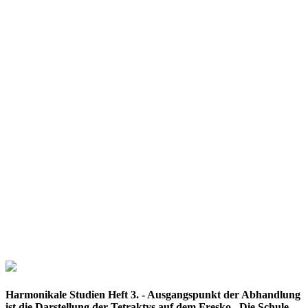
Harmonikale Studien Heft 3. - Ausgangspunkt der Abhandlung
ist die Darstellung der Tetraktys auf dem Fresko „Die Schule