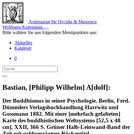
Antiquariat für Occulta & Masonica
Wolfgang Kistemann
Bitte wählen Sie aus folgenden Menüpunkten aus:
Aktuelles
Kataloge
0
Bastian, [Philipp Wilhelm] A[dolf]:
Der Buddhismus in seiner Psychologie. Berlin, Ferd.
Dümmlers Verlagsbuchhandlung Harrwitz und
Gossmann 1882. Mit einer [mehrfach gefalteten]
Karte des buddhistischen Weltsystems [52,5 x 48
cm]. XXII, 366 S. Grüner Halb-Leinwand-Band der
Zeit mit goldgeprägtem Rückentitel.