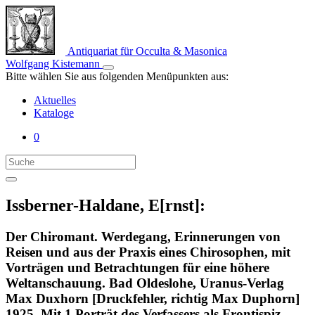
Antiquariat für Occulta & Masonica
Wolfgang Kistemann
Bitte wählen Sie aus folgenden Menüpunkten aus:
Aktuelles
Kataloge
0
Issberner-Haldane, E[rnst]:
Der Chiromant. Werdegang, Erinnerungen von
Reisen und aus der Praxis eines Chirosophen, mit
Vorträgen und Betrachtungen für eine höhere
Weltanschauung. Bad Oldeslohe, Uranus-Verlag
Max Duxhorn [Druckfehler, richtig Max Duphorn]
1925. Mit 1 Porträt des Verfassers als Frontispiz.