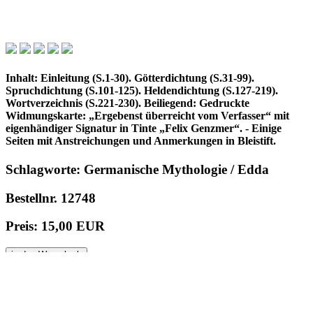
Inhalt: Einleitung (S.1-30). Götterdichtung (S.31-99).
Spruchdichtung (S.101-125). Heldendichtung (S.127-219).
Wortverzeichnis (S.221-230). Beiliegend: Gedruckte
Widmungskarte: „Ergebenst überreicht vom Verfasser“ mit
eigenhändiger Signatur in Tinte „Felix Genzmer“. - Einige
Seiten mit Anstreichungen und Anmerkungen in Bleistift.
Schlagworte: Germanische Mythologie / Edda
Bestellnr. 12748
Preis: 15,00 EUR
in den Warenkorb
© 1996 - 2025 Wolfgang Kistemann
Impressum