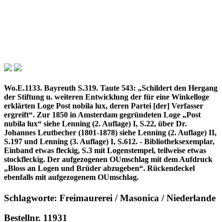
Wo.E.1133. Bayreuth S.319. Taute 543: „Schildert den Hergang
der Stiftung u. weiteren Entwicklung der für eine Winkelloge
erklärten Loge Post nobila lux, deren Partei [der] Verfasser
ergreift“. Zur 1850 in Amsterdam gegründeten Loge „Post
nubila lux“ siehe Lenning (2. Auflage) I, S.22, über Dr.
Johannes Leutbecher (1801-1878) siehe Lenning (2. Auflage) II,
S.197 und Lenning (3. Auflage) I, S.612. - Bibliotheksexemplar,
Einband etwas fleckig, S.3 mit Logenstempel, teilweise etwas
stockfleckig. Der aufgezogenen OUmschlag mit dem Aufdruck
„Bloss an Logen und Brüder abzugeben“. Rückendeckel
ebenfalls mit aufgezogenem OUmschlag.
Schlagworte: Freimaurerei / Masonica / Niederlande
Bestellnr. 11931