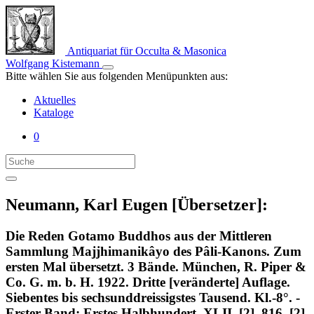
Antiquariat für Occulta & Masonica
Wolfgang Kistemann
Bitte wählen Sie aus folgenden Menüpunkten aus:
Aktuelles
Kataloge
0
Neumann, Karl Eugen [Übersetzer]:
Die Reden Gotamo Buddhos aus der Mittleren
Sammlung Majjhimanikâyo des Pâli-Kanons. Zum
ersten Mal übersetzt. 3 Bände. München, R. Piper &
Co. G. m. b. H. 1922. Dritte [veränderte] Auflage.
Siebentes bis sechsunddreissigstes Tausend. Kl.-8°. -
Erster Band: Erstes Halbhundert. XLII, [2], 816, [2],