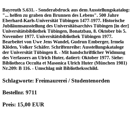
Bayreuth S.631. - Sonderabdruck aus dem Ausstellungskatalog:
"... helfen zu graben den Brunnen des Lebens". 500 Jahre
Eberhard-Karls-Universität Tübingen 1477-1977. Historische
Jubiläumsausstellung des Universitätsarchivs Tübingen [in der]
Universitätsbibliothek Tübingen, Bonatzbau, 8. Oktober bis 5.
November 1977. Universitätsbibliothek Tübingen 1977.
Bearbeitet von Uwe Jens Wandel, Gudrun Emberger, Irmela
Klöden, Volker Schäfer. Schriftenreihe: Ausstellungskataloge
der Universität Tübingen 8. - Mit handschriftlicher Widmung
des Verfassers an Ulrich Huter, datiert: Oktober 1977. Siehe:
Bibliotheca Occulta et Masonica Ulrich Huter (München 1981)
Nr.209: B 116. - Umschlag mit Bibliotheksschild.
Schlagworte: Freimaurerei / Studentenorden
Bestellnr. 9711
Preis: 15,00 EUR
in den Warenkorb
© 1996 - 2025 Wolfgang Kistemann