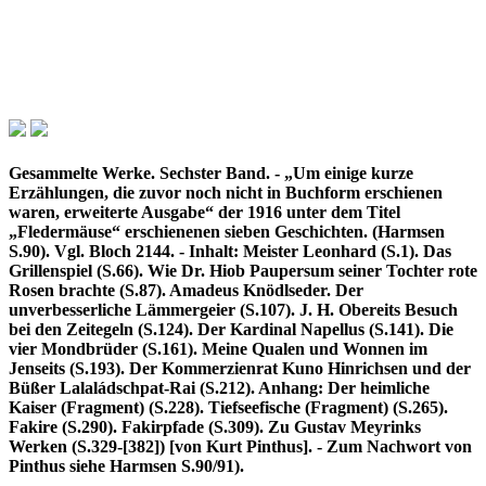
Gesammelte Werke. Sechster Band. - „Um einige kurze
Erzählungen, die zuvor noch nicht in Buchform erschienen
waren, erweiterte Ausgabe“ der 1916 unter dem Titel
„Fledermäuse“ erschienenen sieben Geschichten. (Harmsen
S.90). Vgl. Bloch 2144. - Inhalt: Meister Leonhard (S.1). Das
Grillenspiel (S.66). Wie Dr. Hiob Paupersum seiner Tochter rote
Rosen brachte (S.87). Amadeus Knödlseder. Der
unverbesserliche Lämmergeier (S.107). J. H. Obereits Besuch
bei den Zeitegeln (S.124). Der Kardinal Napellus (S.141). Die
vier Mondbrüder (S.161). Meine Qualen und Wonnen im
Jenseits (S.193). Der Kommerzienrat Kuno Hinrichsen und der
Büßer Lalaládschpat-Rai (S.212). Anhang: Der heimliche
Kaiser (Fragment) (S.228). Tiefseefische (Fragment) (S.265).
Fakire (S.290). Fakirpfade (S.309). Zu Gustav Meyrinks
Werken (S.329-[382]) [von Kurt Pinthus]. - Zum Nachwort von
Pinthus siehe Harmsen S.90/91).