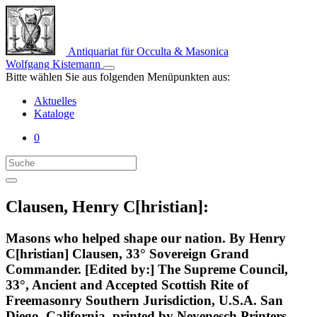
Antiquariat für Occulta & Masonica
Wolfgang Kistemann
Bitte wählen Sie aus folgenden Menüpunkten aus:
Aktuelles
Kataloge
0
Clausen, Henry C[hristian]:
Masons who helped shape our nation. By Henry
C[hristian] Clausen, 33° Sovereign Grand
Commander. [Edited by:] The Supreme Council,
33°, Ancient and Accepted Scottish Rite of
Freemasonry Southern Jurisdiction, U.S.A. San
Diego, California, printed by Neyenesch Printers