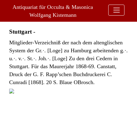
Antiquariat für Occulta & Masonica
Bitte wählen Sie aus folgenden Menüpunkten aus:
Wolfgang Kistemann
Stuttgart -
Mitglieder-Verzeichniß der nach dem altenglischen
System der Gr.·. [Loge] zu Hamburg arbeitenden g.·.
u.·. v.·. St.·. Joh.·. [Loge] Zu den drei Cedern in
Stuttgart. Für das Maurerjahr 1868-69. Canstatt,
Druck der G. F. Rapp’schen Buchdruckerei C.
Cunradi [1868]. 20 S. Blaue OBrosch.