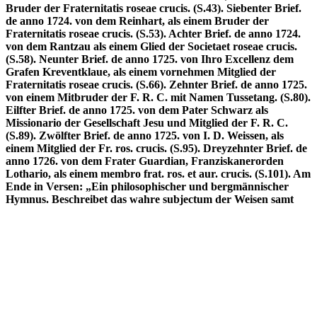
Bruder der Fraternitatis roseae crucis. (S.43). Siebenter Brief.
de anno 1724. von dem Reinhart, als einem Bruder der
Fraternitatis roseae crucis. (S.53). Achter Brief. de anno 1724.
von dem Rantzau als einem Glied der Societaet roseae crucis.
(S.58). Neunter Brief. de anno 1725. von Ihro Excellenz dem
Grafen Kreventklaue, als einem vornehmen Mitglied der
Fraternitatis roseae crucis. (S.66). Zehnter Brief. de anno 1725.
von einem Mitbruder der F. R. C. mit Namen Tussetang. (S.80).
Eilfter Brief. de anno 1725. von dem Pater Schwarz als
Missionario der Gesellschaft Jesu und Mitglied der F. R. C.
(S.89). Zwölfter Brief. de anno 1725. von I. D. Weissen, als
einem Mitglied der Fr. ros. crucis. (S.95). Dreyzehnter Brief. de
anno 1726. von dem Frater Guardian, Franziskanerorden
Lothario, als einem membro frat. ros. et aur. crucis. (S.101). Am
Ende in Versen: „Ein philosophischer und bergmännischer
Hymnus. Beschreibet das wahre subjectum der Weisen samt
seine und aller creatarum Mutter“ (S.117-120). Die Holzschnitte
zeigen 2 Öfen sowie ein „Trifolium“, dh. ein „Gräslein“ oder
Baum mit drei Ästen welche sich jeweils in drei dreiblättrige
Zweige gabeln (Sal, Sulphur, Mercurium: 3 x 3 x 3). - Einband
berieben und etwas fleckig, durchgehend gebräunt und
unterschiedlich stockfleckig, vereinzelt auch schwach
wasserrandig. Teilweise mit alten, dünnen und verblaßten
Unterstreichungen in Tinte. Am Ende zusätzlich 5 weiße Blatt
eingebunden, davon 2 Seiten mit zeitgenössischen Notizen