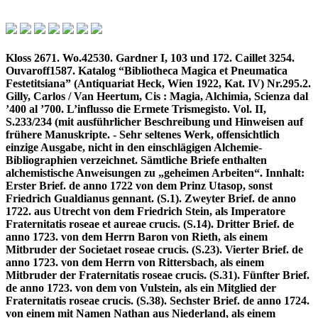
Kloss 2671. Wo.42530. Gardner I, 103 und 172. Caillet 3254.
Ouvaroff1587. Katalog “Bibliotheca Magica et Pneumatica
Festetitsiana” (Antiquariat Heck, Wien 1922, Kat. IV) Nr.295.2.
Gilly, Carlos / Van Heertum, Cis : Magia, Alchimia, Scienza dal
’400 al ’700. L’influsso die Ermete Trismegisto. Vol. II,
S.233/234 (mit ausführlicher Beschreibung und Hinweisen auf
frühere Manuskripte. - Sehr seltenes Werk, offensichtlich
einzige Ausgabe, nicht in den einschlägigen Alchemie-
Bibliographien verzeichnet. Sämtliche Briefe enthalten
alchemistische Anweisungen zu „geheimen Arbeiten“. Innhalt:
Erster Brief. de anno 1722 von dem Prinz Utasop, sonst
Friedrich Gualdianus gennant. (S.1). Zweyter Brief. de anno
1722. aus Utrecht von dem Friedrich Stein, als Imperatore
Fraternitatis roseae et aureae crucis. (S.14). Dritter Brief. de
anno 1723. von dem Herrn Baron von Rieth, als einem
Mitbruder der Societaet roseae crucis. (S.23). Vierter Brief. de
anno 1723. von dem Herrn von Rittersbach, als einem
Mitbruder der Fraternitatis roseae crucis. (S.31). Fünfter Brief.
de anno 1723. von dem von Vulstein, als ein Mitglied der
Fraternitatis roseae crucis. (S.38). Sechster Brief. de anno 1724.
von einem mit Namen Nathan aus Niederland, als einem