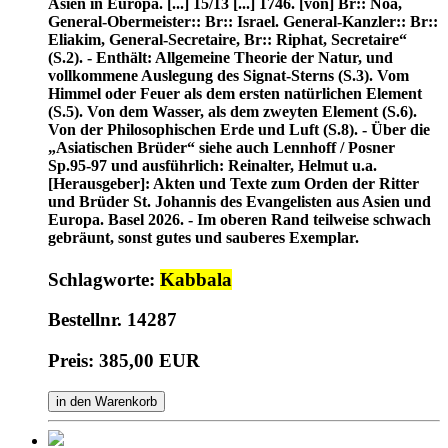
Asien in Europa. [...] 15/13 [...] 1746. [von] Br:: Noa,
General-Obermeister:: Br:: Israel. General-Kanzler:: Br::
Eliakim, General-Secretaire, Br:: Riphat, Secretaire“
(S.2). - Enthält: Allgemeine Theorie der Natur, und
vollkommene Auslegung des Signat-Sterns (S.3). Vom
Himmel oder Feuer als dem ersten natürlichen Element
(S.5). Von dem Wasser, als dem zweyten Element (S.6).
Von der Philosophischen Erde und Luft (S.8). - Über die
„Asiatischen Brüder“ siehe auch Lennhoff / Posner
Sp.95-97 und ausführlich: Reinalter, Helmut u.a.
[Herausgeber]: Akten und Texte zum Orden der Ritter
und Brüder St. Johannis des Evangelisten aus Asien und
Europa. Basel 2026. - Im oberen Rand teilweise schwach
gebräunt, sonst gutes und sauberes Exemplar.
Schlagworte:
Kabbala
Bestellnr. 14287
Preis: 385,00 EUR
in den Warenkorb