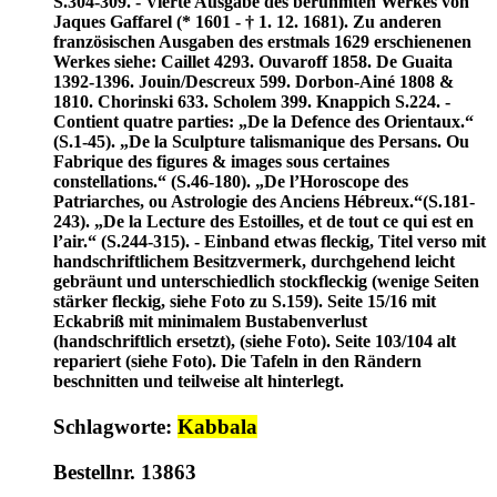
S.304-309. - Vierte Ausgabe des berühmten Werkes von
Jaques Gaffarel (* 1601 - † 1. 12. 1681). Zu anderen
französischen Ausgaben des erstmals 1629 erschienenen
Werkes siehe: Caillet 4293. Ouvaroff 1858. De Guaita
1392-1396. Jouin/Descreux 599. Dorbon-Ainé 1808 &
1810. Chorinski 633. Scholem 399. Knappich S.224. -
Contient quatre parties: „De la Defence des Orientaux.“
(S.1-45). „De la Sculpture talismanique des Persans. Ou
Fabrique des figures & images sous certaines
constellations.“ (S.46-180). „De l’Horoscope des
Patriarches, ou Astrologie des Anciens Hébreux.“(S.181-
243). „De la Lecture des Estoilles, et de tout ce qui est en
l’air.“ (S.244-315). - Einband etwas fleckig, Titel verso mit
handschriftlichem Besitzvermerk, durchgehend leicht
gebräunt und unterschiedlich stockfleckig (wenige Seiten
stärker fleckig, siehe Foto zu S.159). Seite 15/16 mit
Eckabriß mit minimalem Bustabenverlust
(handschriftlich ersetzt), (siehe Foto). Seite 103/104 alt
repariert (siehe Foto). Die Tafeln in den Rändern
beschnitten und teilweise alt hinterlegt.
Schlagworte:
Kabbala
Bestellnr. 13863