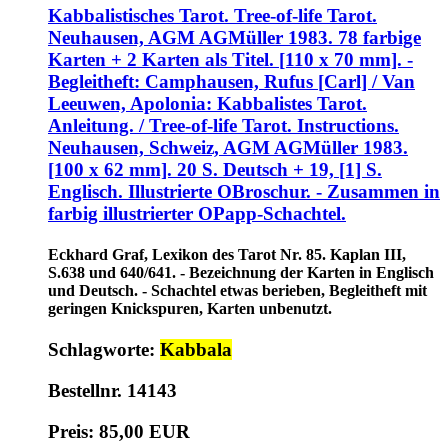
Kabbalistisches Tarot. Tree-of-life Tarot.
Neuhausen, AGM AGMüller 1983. 78 farbige
Karten + 2 Karten als Titel. [110 x 70 mm]. -
Begleitheft: Camphausen, Rufus [Carl] / Van
Leeuwen, Apolonia: Kabbalistes Tarot.
Anleitung. / Tree-of-life Tarot. Instructions.
Neuhausen, Schweiz, AGM AGMüller 1983.
[100 x 62 mm]. 20 S. Deutsch + 19, [1] S.
Englisch. Illustrierte OBroschur. - Zusammen in
farbig illustrierter OPapp-Schachtel.
Eckhard Graf, Lexikon des Tarot Nr. 85. Kaplan III,
S.638 und 640/641. - Bezeichnung der Karten in Englisch
und Deutsch. - Schachtel etwas berieben, Begleitheft mit
geringen Knickspuren, Karten unbenutzt.
Schlagworte:
Kabbala
Bestellnr. 14143
Preis: 85,00 EUR