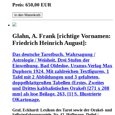
Preis: 650,00 EUR
in den Warenkorb
Glahn, A. Frank [richtige Vornamen:
Friedrich Heinrich August]:
Das deutsche Tarotbuch. Wahrsagung /
Astrologie / Weisheit. Drei Stufen der
Einweihung. Bad Oldesloe, Uranus-Verlag Max
Duphorn 1924. Mit zahlreichen Textfiguren, 1
Tafel mit 2 Abbildungen und 3 gefalteten,
doppelblattgroßen Tabellen (Erstes, Zweites
und Drittes kabbalistisches Orakel) [271 x 208
mm] als lose Beilage. 263, [1] S. Illustrierte
OKartonage.
Graf, Eckhard: Lexikon des Tarot sowie der Orakel- und
Selbsterfahrungsspiele. Nr. 42. Hoffmann, Detlef /