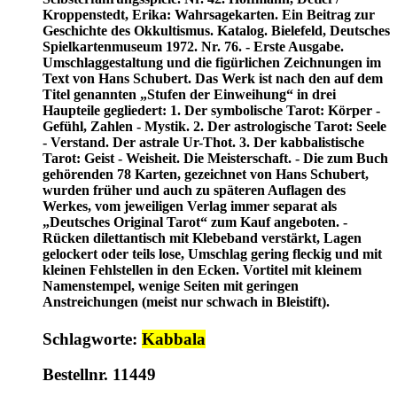
Kroppenstedt, Erika: Wahrsagekarten. Ein Beitrag zur
Geschichte des Okkultismus. Katalog. Bielefeld, Deutsches
Spielkartenmuseum 1972. Nr. 76. - Erste Ausgabe.
Umschlaggestaltung und die figürlichen Zeichnungen im
Text von Hans Schubert. Das Werk ist nach den auf dem
Titel genannten „Stufen der Einweihung“ in drei
Haupteile gegliedert: 1. Der symbolische Tarot: Körper -
Gefühl, Zahlen - Mystik. 2. Der astrologische Tarot: Seele
- Verstand. Der astrale Ur-Thot. 3. Der kabbalistische
Tarot: Geist - Weisheit. Die Meisterschaft. - Die zum Buch
gehörenden 78 Karten, gezeichnet von Hans Schubert,
wurden früher und auch zu späteren Auflagen des
Werkes, vom jeweiligen Verlag immer separat als
„Deutsches Original Tarot“ zum Kauf angeboten. -
Rücken dilettantisch mit Klebeband verstärkt, Lagen
gelockert oder teils lose, Umschlag gering fleckig und mit
kleinen Fehlstellen in den Ecken. Vortitel mit kleinem
Namenstempel, wenige Seiten mit geringen
Anstreichungen (meist nur schwach in Bleistift).
Schlagworte:
Kabbala
Bestellnr. 11449