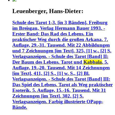
Leuenberger, Hans-Dieter:
Schule des Tarot 1-3. [in 3 Bänden]. Freiburg
im Breisgau, Verlag Hermann Bauer 1993. -
Erster Band: Das Rad des Lebens. Ein
praktischer Weg durch die großen Arkana. 7.
Auflage, 29.-31. Tausend. Mit 22 Abbildungen
und 7 Zeichnungen [im Text]. 325, [1] w., [2] S.
Verlagsanzeigen. - Schule des Tarot [Band] II:
Der Baum des Lebens. Tarot und
Kabbala
. 5.
Auflage, 19.-20. Tausend. Mit 14 Zeichnungen
[im Text]. 411, [2] S., [1] w. S., [2] Bl.
Verlagsanzeigen. - Schule des Tarot [Band] III:
Das Spiel des Lebens. Tarot als Weg praktischer
Esoterik. 5. Auflage, 15.-16. Tausend. Mit 31
Zeichnungen [im Text]. 302, [2] S.
Verlagsanzeigen. Farbig illustrierte OPapp-
Bände.