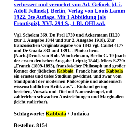
verbessert und vermehrt von Ad. Gelinek [d. i.
Adolf Jellinek]. Berlin, Verlag von Louis Lamm
1922. 3te Auflage. Mit 1 Abbildung [als
Frontispiz]. XVI, 294 S., 1 Bl. OHLwd.
Vgl. Scholem 369, Du Prel 1739 und Ackermann III,20
(zur 1. Ausgabe 1844 und zur 2. Ausgabe 1918). Zur
französischen Originalausgabe von 1843 vgl. Caillet 4177
und De Guaita 333 und 1391. - Photo-chem.
[Nach-]Druck von Rob. Winckelmann, Berlin C. 19 [nach
der ersten deutschen Ausgabe Leipzig 1844]. Miers S.220:
„Franck (1809-1893), französischer Philosoph und großer
Kenner der jüdischen
Kabbala
. Franck hat der
Kabbala
ein ernstes und tiefes Studium gewidmet, und zwar vom
Standpunkt der modernen Philosophie und akademisch-
wissenschaftlichen Kritik aus“. - Einband gering
berieben, Vorsatz und Titel mit Namenstempel, mit
zahlreichen schwachen Anstreichungen und Marginalien
(leicht radierbar).
Schlagworte:
Kabbala
/ Judaica
Bestellnr. 8154