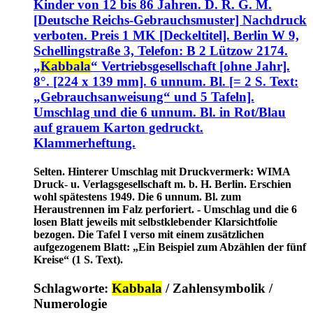
Kinder von 12 bis 86 Jahren. D. R. G. M.
[Deutsche Reichs-Gebrauchsmuster] Nachdruck
verboten. Preis 1 MK [Deckeltitel]. Berlin W 9,
Schellingstraße 3, Telefon: B 2 Lützow 2174.
„
Kabbala
“ Vertriebsgesellschaft [ohne Jahr].
8°. [224 x 139 mm]. 6 unnum. Bl. [= 2 S. Text:
„Gebrauchsanweisung“ und 5 Tafeln].
Umschlag und die 6 unnum. Bl. in Rot/Blau
auf grauem Karton gedruckt.
Klammerheftung.
Selten. Hinterer Umschlag mit Druckvermerk: WIMA
Druck- u. Verlagsgesellschaft m. b. H. Berlin. Erschien
wohl spätestens 1949. Die 6 unnum. Bl. zum
Heraustrennen im Falz perforiert. - Umschlag und die 6
losen Blatt jeweils mit selbstklebender Klarsichtfolie
bezogen. Die Tafel I verso mit einem zusätzlichen
aufgezogenem Blatt: „Ein Beispiel zum Abzählen der fünf
Kreise“ (1 S. Text).
Schlagworte:
Kabbala
/ Zahlensymbolik /
Numerologie