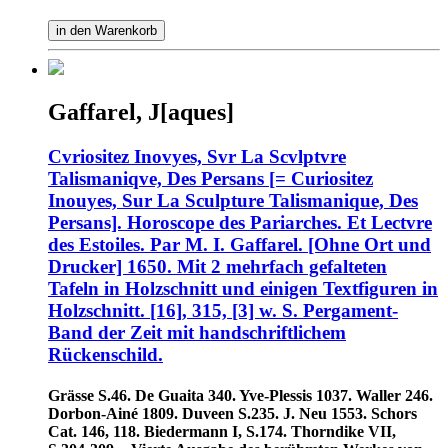
in den Warenkorb
Gaffarel, J[aques]
Cvriositez Inovyes, Svr La Scvlptvre
Talismaniqve, Des Persans [= Curiositez
Inouyes, Sur La Sculpture Talismanique, Des
Persans]. Horoscope des Pariarches. Et Lectvre
des Estoiles. Par M. I. Gaffarel. [Ohne Ort und
Drucker] 1650. Mit 2 mehrfach gefalteten
Tafeln in Holzschnitt und einigen Textfiguren in
Holzschnitt. [16], 315, [3] w. S. Pergament-
Band der Zeit mit handschriftlichem
Rückenschild.
Grässe S.46. De Guaita 340. Yve-Plessis 1037. Waller 246.
Dorbon-Ainé 1809. Duveen S.235. J. Neu 1553. Schors
Cat. 146, 118. Biedermann I, S.174. Thorndike VII,