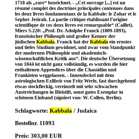
1718 als „rare“ bezeichnet. - „Cet ouvrage [...] est un
résumé complet des doctrines principales contenues dans
les deux livres fondamentaux de la Kabbale: le Zohar et le
Sepher Jesirah. La partie critique établissant l’origine
scientifique de ces deux livres est remarquable“ (Caillet).
Miers S.220: „Prof. Dr. Adolphe Franck (1809-1893),
französischer Philosoph und großer Kenner der
jüdischen
Kabbala
. Franck hat der
Kabbala
ein ernstes
und tiefes Studium gewidmet, und zwar vom Standpunkt
der modernen Philosophie und akademisch-
wissenschaftlichen Kritik aus“. Die deutsche Übersetzung
von 1844 ist nicht ganz vollständig, es wurden die hier
enthaltenen Appendices über die Chassidim und
Frankisten weggelassen. - Innendeckel mit dem
astrologischen Exlibris von Fritz Werle, fast durchgehend
etwas stockfleckig, vereinzelt mit sehr schwachen
Anstreichungen in Bleistift, sonst gutes Exemplar in
schönem Einband (signiert von: W. Collen, Berlin).
Schlagworte:
Kabbala
/ Judaica
Bestellnr. 11093
Preis: 303,00 EUR