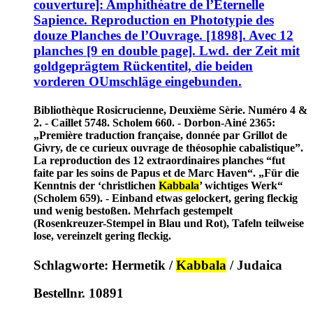
couverture]: Amphithéatre de l’Éternelle
Sapience. Reproduction en Phototypie des
douze Planches de l’Ouvrage. [1898]. Avec 12
planches [9 en double page]. Lwd. der Zeit mit
goldgeprägtem Rückentitel, die beiden
vorderen OUmschläge eingebunden.
Bibliothèque Rosicrucienne, Deuxième Sèrie. Numéro 4 &
2. - Caillet 5748. Scholem 660. - Dorbon-Ainé 2365:
„Première traduction française, donnée par Grillot de
Givry, de ce curieux ouvrage de théosophie cabalistique”.
La reproduction des 12 extraordinaires planches “fut
faite par les soins de Papus et de Marc Haven“. „Für die
Kenntnis der ‘christlichen
Kabbala
’ wichtiges Werk“
(Scholem 659). - Einband etwas gelockert, gering fleckig
und wenig bestoßen. Mehrfach gestempelt
(Rosenkreuzer-Stempel in Blau und Rot), Tafeln teilweise
lose, vereinzelt gering fleckig.
Schlagworte: Hermetik /
Kabbala
/ Judaica
Bestellnr. 10891