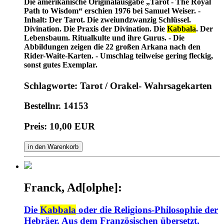
Die amerikanische Originalausgabe „Tarot - The Royal
Path to Wisdom“ erschien 1976 bei Samuel Weiser. -
Inhalt: Der Tarot. Die zweiundzwanzig Schlüssel.
Divination. Die Praxis der Divination. Die
Kabbala
. Der
Lebensbaum. Ritualkulte und ihre Gurus. - Die
Abbildungen zeigen die 22 großen Arkana nach den
Rider-Waite-Karten. - Umschlag teilweise gering fleckig,
sonst gutes Exemplar.
Schlagworte: Tarot / Orakel- Wahrsagekarten
Bestellnr. 14153
Preis: 10,00 EUR
in den Warenkorb
Franck, Ad[olphe]:
Die
Kabbala
oder die Religions-Philosophie der
Hebräer. Aus dem Französischen übersetzt,