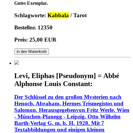
Gutes Exemplar.
Schlagworte:
Kabbala
/ Tarot
Bestellnr. 12350
Preis: 25,00 EUR
in den Warenkorb
Levi, Eliphas [Pseudonym] = Abbé
Alphonse Louis Constant:
Der Schlüssel zu den großen Mysterien nach
Henoch, Abraham, Hermes Trismegistos und
Salomon. Herausgegebenvon Fritz Werle. Wien
- München-Planegg - Leipzig, Otto Wilhelm
Barth-Verlag G. m. b. H. 1928. Mit 7
Textabbildungen und einigen kleinen