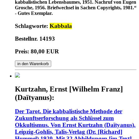
kabbalistischen Lebensbaumes, 1951. Nachruf von Eugen
Grosche, 1956. Briefwechsel in Sachen Copyrights, 1981.“
- Gutes Exemplar.
Schlagworte:
Kabbala
Bestellnr. 14193
Preis: 80,00 EUR
in den Warenkorb
Kurtzahn, Ernst [Wilhelm Franz]
(Daïtyanus):
Der Tarot. Die kabbalistische Methode der
Zukunftserforschung als Schlüssel zum
Okkultismus. Von Ernst Kurtzahn (Daïtyanus).
Leipzig-Gohlis, Talis-Verlag (Dr. [Richard]
Hummel) 1920. Mit 32 Abbildungen [im Text]