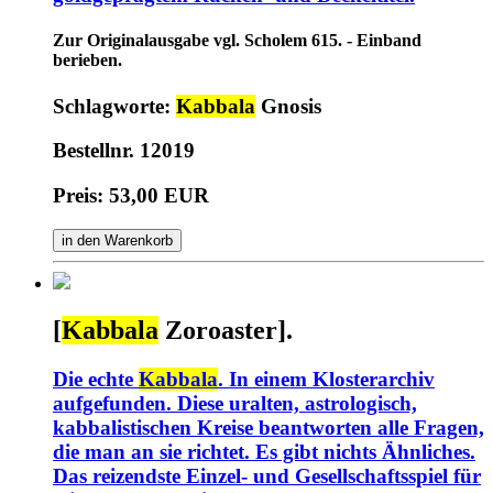
Zur Originalausgabe vgl. Scholem 615. - Einband
berieben.
Schlagworte:
Kabbala
Gnosis
Bestellnr. 12019
Preis: 53,00 EUR
in den Warenkorb
[
Kabbala
Zoroaster].
Die echte
Kabbala
. In einem Klosterarchiv
aufgefunden. Diese uralten, astrologisch,
kabbalistischen Kreise beantworten alle Fragen,
die man an sie richtet. Es gibt nichts Ähnliches.
Das reizendste Einzel- und Gesellschaftsspiel für