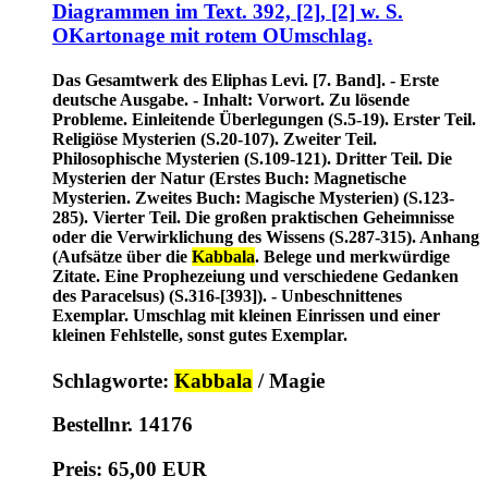
Diagrammen im Text. 392, [2], [2] w. S.
OKartonage mit rotem OUmschlag.
Das Gesamtwerk des Eliphas Levi. [7. Band]. - Erste
deutsche Ausgabe. - Inhalt: Vorwort. Zu lösende
Probleme. Einleitende Überlegungen (S.5-19). Erster Teil.
Religiöse Mysterien (S.20-107). Zweiter Teil.
Philosophische Mysterien (S.109-121). Dritter Teil. Die
Mysterien der Natur (Erstes Buch: Magnetische
Mysterien. Zweites Buch: Magische Mysterien) (S.123-
285). Vierter Teil. Die großen praktischen Geheimnisse
oder die Verwirklichung des Wissens (S.287-315). Anhang
(Aufsätze über die
Kabbala
. Belege und merkwürdige
Zitate. Eine Prophezeiung und verschiedene Gedanken
des Paracelsus) (S.316-[393]). - Unbeschnittenes
Exemplar. Umschlag mit kleinen Einrissen und einer
kleinen Fehlstelle, sonst gutes Exemplar.
Schlagworte:
Kabbala
/ Magie
Bestellnr. 14176
Preis: 65,00 EUR