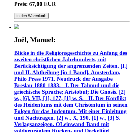
Preis: 67,00 EUR
in den Warenkorb
Joël, Manuel:
Blicke in die Religionsgeschichte zu Anfang des
zweiten christlichen Jahrhunderts, mit
Berücksichtigung der angrenzenden Zeiten. [I.]
und II. Abtheilung [in 1 Band]. Amsterdam,
Philo Press 1971. Neudruck der Ausgabe
Breslau 1880-1883. - I. Der Talmud und die
griechische Sprache; Aristobul; Die Gnosis. [2]
w., [6], VII, [1], 177, [1] w. S. - II. Der Konflikt
des Heidentums mit dem Christentum in seinen
Folgen für das Judentum. Mit einer Einleitung
und Nachträgen. [2] w., X, 190, [1] w., [3] S.
Verlagsanzeigen. OLeinwand-Band mit
goldgeprägtem Rücken- und Deckeltitel.