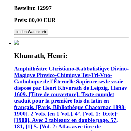
Bestellnr. 12997
Preis: 80,00 EUR
in den Warenkorb
Khunrath, Henri:
Amphithéatre Christiano-Kabbalistiqve Divino-
Magiqve Physico-Chimiqve Ter-Tri-Vno-
Catholoqve de l’Éternelle Sapience sevle vraie
disposé par Henri Khvnrath de Leipzig. Hanav
1609. [Titre de couverture]: Texte complet
traduit pour la première fois du latin en
français. [Paris, Bibliothèque Chacornac 1898-
1900]. 2 Vols. [en 1 Vol.]. 4°. [Vol. 1: Texte]:
[1900]. Avec 2 tableaux en double page. 57,
181, [1] S. [Vol. 2: Atlas avec titre de