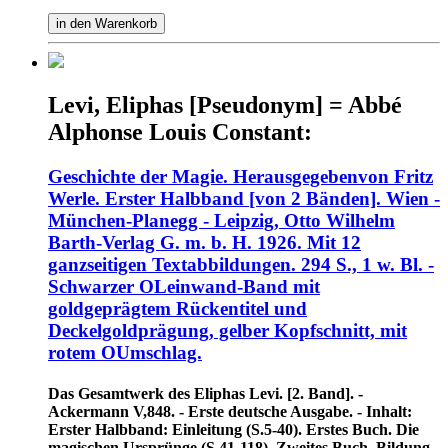
in den Warenkorb
Levi, Eliphas [Pseudonym] = Abbé
Alphonse Louis Constant:
Geschichte der Magie. Herausgegebenvon Fritz
Werle. Erster Halbband [von 2 Bänden]. Wien -
München-Planegg - Leipzig, Otto Wilhelm
Barth-Verlag G. m. b. H. 1926. Mit 12
ganzseitigen Textabbildungen. 294 S., 1 w. Bl. -
Schwarzer OLeinwand-Band mit
goldgeprägtem Rückentitel und
Deckelgoldprägung, gelber Kopfschnitt, mit
rotem OUmschlag.
Das Gesamtwerk des Eliphas Levi. [2. Band]. -
Ackermann V,848. - Erste deutsche Ausgabe. - Inhalt:
Erster Halbband: Einleitung (S.5-40). Erstes Buch. Die
magischen Ursprünge (S.41-118). Zweites Buch. Bildung