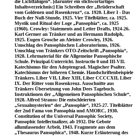
die Lichtfähigen“. [darunter ein stichwortartiges
Inhaltsverzeichnis:] Ein Schreiben der „Brüderschaft
vom Goldenen und Rosenkreuz“, ca. 1920. Liber I - Das
Buch der Null-Stunde, 1925. Vier Titelblätter, ca. 1925.
Mystik und Ritual der Loge „Pansophia“, ca. 1925
(1960). Crowley: Statements and Letter Drafts, 1924-26.
Karl Germer an Tränker und an Hermann Rudolph,
1925. Eugen Grosche an Aleister Crowley, 1926.
Umschlag des Pansophischen Laboratoriums, 1926.
Umschlag von Tränkers OTO-Zeitschrift „Pansophia“,
1928. Lehrmaterial für die Allgemeine Pansophische
Schule. Prinzipal-Unterricht. Instructio 0 und III-VII.
Katechismus für den Adeptengrad. Magischer Psalter.
Katechismus der höheren Chemie. Handschriftenbeispiele
Tränkers. Liber VII, Liber XIII, Liber CCCCXII, Liber
IX. Der Ritter vom Rosenkreuz. Ausschnitte aus
Tränkers Übersetzung von John Dees Tagebuch.
Instruktionen der „Allgemeinen Pansophischen Schule“,
1928. Alfred Strauss: Die entschleierten
„Sexualmysterien“ der „Pansophie“, 1925-27. Titelblätter
der 2nd Fama von Pansophia und AMORC, 1930.
Constitution of the Universal Pansophic Society,
Pansophic Intellectualizer, ab 1932. Die Gebote
allumfassender Arbeit, 1943. Fragmente aus dem
„Thesaurus Pansophica“, 1948. Kurze Erläuterung des