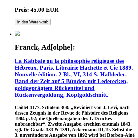
Preis: 45,00 EUR
in den Warenkorb
Franck, Ad[olphe]:
La Kabbale ou la philosophie religieuse des
Hébreux. Paris, Librairie Hachette et Cie 1889.
Nouvelle édition. 2 Bl., VI, 314 S. Halbleder-
Band der Zeit auf 5 Bünden mit Lederecken,
goldgeprägtem Rückentitel und
Rückenvergoldung, Kopfgoldschnitt.
Caillet 4177. Scholem 368: „Revidiert von J. Lévi, nach
dessen Zeugnis in der Revue de l’histoire des Religions
1904 p. 92; die Quellenangaben des 1. Druckes
unbrauchbar“. Zweite Ausgabe, erschien erstmals 1843,
vgl. De Guaita 333 & 1391, Ackermann III,19. Selbst die
3. unveränderte Ausgabe von 1892 wird bei Dorbon-Ainé