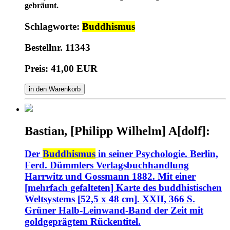
gebräunt.
Schlagworte:
Buddhismus
Bestellnr. 11343
Preis: 41,00 EUR
in den Warenkorb
Bastian, [Philipp Wilhelm] A[dolf]:
Der
Buddhismus
in seiner Psychologie. Berlin,
Ferd. Dümmlers Verlagsbuchhandlung
Harrwitz und Gossmann 1882. Mit einer
[mehrfach gefalteten] Karte des buddhistischen
Weltsystems [52,5 x 48 cm]. XXII, 366 S.
Grüner Halb-Leinwand-Band der Zeit mit
goldgeprägtem Rückentitel.