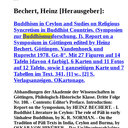
Bechert, Heinz [Herausgeber]:
Buddhism in Ceylon and Sudies on Religious
Syncretism in Buddhist Countries. (Symposien
zur
Buddhismus
forschung, I). Report on a
Symposium in Göttingen edited by Heinz
Bechert. Göttingen, Vandenhoeck und
Ruprecht 1978. Gr.-8°. Mit 27 Figuren auf 14
Tafeln [davon 4 farbig], 6 Karten und 11 Fotos
auf 12 Tafeln, sowie 1 ganzseitigen Karte und 7
Tabellen im Text. 341, [1] w., [2] S.
Verlagsanzeigen. OKartonage.
Abhandlungen der Akademie der Wissenschaften in
Göttingen, Philologisch-Historische Klasse. Dritte Folge
Nr. 108. - Contents: Editor’s Preface. Introduction:
Report on the Symposium, by HEINZ BECHERT. - I.
Buddhist Literature in Ceylon: The role of Pâli in early
Sinhalese Buddhism, by K. R. NORMAN. - On the
Tradition of Pâli Texts in India, Ceylon and Burma, by
OSKAB VON HINÜBER. - Das Upâlipariprcehâsûtra.