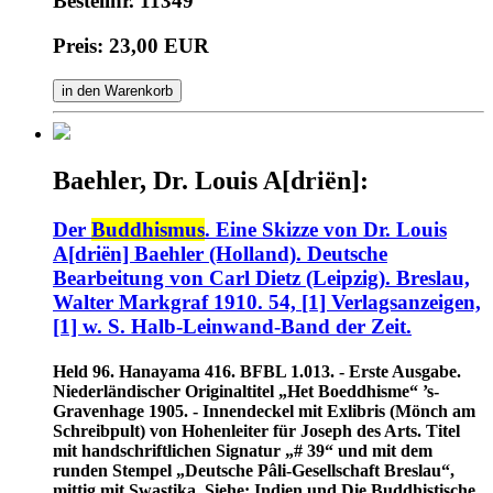
Bestellnr. 11349
Preis: 23,00 EUR
in den Warenkorb
Baehler, Dr. Louis A[driën]:
Der
Buddhismus
. Eine Skizze von Dr. Louis
A[driën] Baehler (Holland). Deutsche
Bearbeitung von Carl Dietz (Leipzig). Breslau,
Walter Markgraf 1910. 54, [1] Verlagsanzeigen,
[1] w. S. Halb-Leinwand-Band der Zeit.
Held 96. Hanayama 416. BFBL 1.013. - Erste Ausgabe.
Niederländischer Originaltitel „Het Boeddhisme“ ’s-
Gravenhage 1905. - Innendeckel mit Exlibris (Mönch am
Schreibpult) von Hohenleiter für Joseph des Arts. Titel
mit handschriftlichen Signatur „# 39“ und mit dem
runden Stempel „Deutsche Pâli-Gesellschaft Breslau“,
mittig mit Swastika. Siehe: Indien und Die Buddhistische