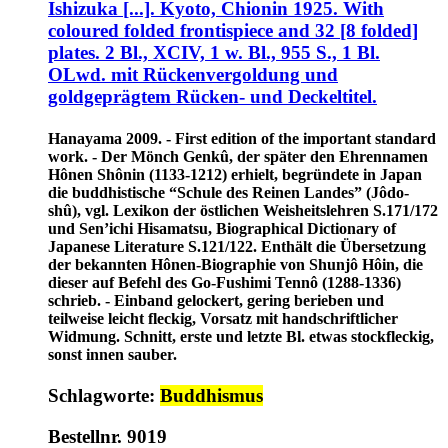
Ishizuka [...]. Kyoto, Chionin 1925. With
coloured folded frontispiece and 32 [8 folded]
plates. 2 Bl., XCIV, 1 w. Bl., 955 S., 1 Bl.
OLwd. mit Rückenvergoldung und
goldgeprägtem Rücken- und Deckeltitel.
Hanayama 2009. - First edition of the important standard
work. - Der Mönch Genkû, der später den Ehrennamen
Hônen Shônin (1133-1212) erhielt, begründete in Japan
die buddhistische “Schule des Reinen Landes” (Jôdo-
shû), vgl. Lexikon der östlichen Weisheitslehren S.171/172
und Sen’ichi Hisamatsu, Biographical Dictionary of
Japanese Literature S.121/122. Enthält die Übersetzung
der bekannten Hônen-Biographie von Shunjô Hôin, die
dieser auf Befehl des Go-Fushimi Tennô (1288-1336)
schrieb. - Einband gelockert, gering berieben und
teilweise leicht fleckig, Vorsatz mit handschriftlicher
Widmung. Schnitt, erste und letzte Bl. etwas stockfleckig,
sonst innen sauber.
Schlagworte:
Buddhismus
Bestellnr. 9019