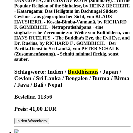
DAS GUPTA, and GUSTAV ROTH (Summary). - On the
Popular Religion of the Sinhalese, by HEINZ BECHERT.
- Kataragama: Das Heiligtum im Dschungel Südost-
Ceylons - aus geographischer Sicht, von KLAUS
HAUSHERR. - Kosala-Bimba-Vannanâ, by RICHARD
F. GOMBRICH. - Netrapratisthâpana - eine
singhalesische Zeremonie zur Weihe von Kultbildern, von
HANS RUELIUS. - The Buddha’s Eye, the Evil Eye, and
Dr. Ruelius, by RICHARD F . GOMBRICH. - Der
Paritta-Dienst in Sri Lamkâ, von PETER SCHALK
(Zusammenfassung). - Schnitt minimal fleckig, sonst
sauber.
Schlagworte: Indien /
Buddhismus
/ Japan /
Ceylon / Sri Lanka / Bengalen / Burma / Birma
/ Java / Bali / Nepal
Bestellnr. 11356
Preis: 41,00 EUR
in den Warenkorb