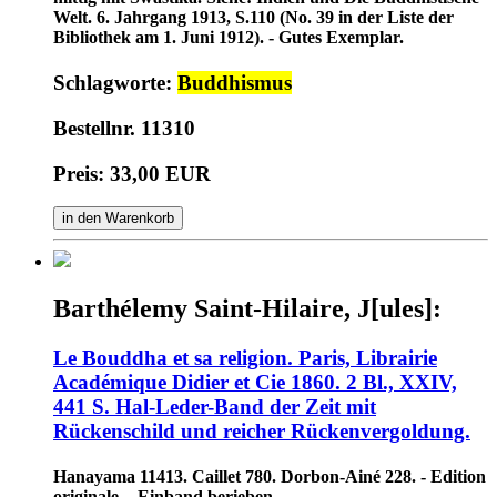
Welt. 6. Jahrgang 1913, S.110 (No. 39 in der Liste der
Bibliothek am 1. Juni 1912). - Gutes Exemplar.
Schlagworte:
Buddhismus
Bestellnr. 11310
Preis: 33,00 EUR
in den Warenkorb
Barthélemy Saint-Hilaire, J[ules]:
Le Bouddha et sa religion. Paris, Librairie
Académique Didier et Cie 1860. 2 Bl., XXIV,
441 S. Hal-Leder-Band der Zeit mit
Rückenschild und reicher Rückenvergoldung.
Hanayama 11413. Caillet 780. Dorbon-Ainé 228. - Edition
originale. - Einband berieben.