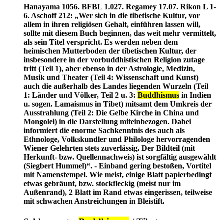
Hanayama 1056. BFBL 1.027. Regamey 17.07. Rikon L 1-
6. Aschoff 212: „Wer sich in die tibetische Kultur, vor
allem in ihren religiösen Gehalt, einführen lassen will,
sollte mit diesem Buch beginnen, das weit mehr vermittelt,
als sein Titel verspricht. Es werden neben dem
heimischen Mutterboden der tibetischen Kultur, der
insbesondere in der vorbuddhistischen Religion zutage
tritt (Teil 1), aber ebenso in der Astrologie, Medizin,
Musik und Theater (Teil 4: Wissenschaft und Kunst)
auch die außerhalb des Landes liegenden Wurzeln (Teil
1: Länder und Völker, Teil 2 u. 3:
Buddhismus
in Indien
u. sogen. Lamaismus in Tibet) mitsamt dem Umkreis der
Ausstrahlung (Teil 2: Die Gelbe Kirche in China und
Mongolei) in die Darstellung miteinbezogen. Dabei
informiert die enorme Sachkenntnis des auch als
Ethnologe, Volkskundler und Philologe hervorragenden
Wiener Gelehrten stets zuverlässig. Der Bildteil (mit
Herkunft- bzw. Quellennachweis) ist sorgfältig ausgewählt
(Siegbert Hummel)“. - Einband gering bestoßen, Vortitel
mit Namenstempel. Wie meist, einige Blatt papierbedingt
etwas gebräunt, bzw. stockfleckig (meist nur im
Außenrand), 2 Blatt im Rand etwas eingerissen, teilweise
mit schwachen Anstreichungen in Bleistift.