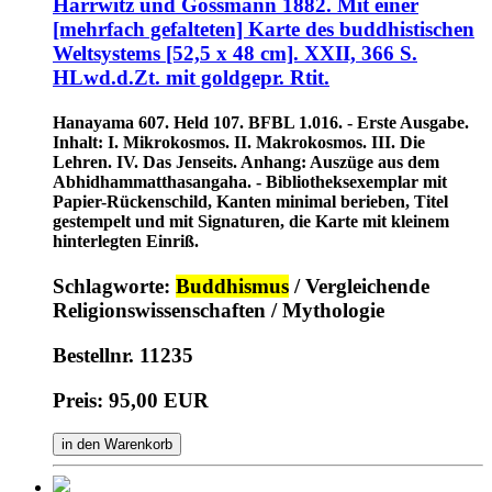
Harrwitz und Gossmann 1882. Mit einer
[mehrfach gefalteten] Karte des buddhistischen
Weltsystems [52,5 x 48 cm]. XXII, 366 S.
HLwd.d.Zt. mit goldgepr. Rtit.
Hanayama 607. Held 107. BFBL 1.016. - Erste Ausgabe.
Inhalt: I. Mikrokosmos. II. Makrokosmos. III. Die
Lehren. IV. Das Jenseits. Anhang: Auszüge aus dem
Abhidhammatthasangaha. - Bibliotheksexemplar mit
Papier-Rückenschild, Kanten minimal berieben, Titel
gestempelt und mit Signaturen, die Karte mit kleinem
hinterlegten Einriß.
Schlagworte:
Buddhismus
/ Vergleichende
Religionswissenschaften / Mythologie
Bestellnr. 11235
Preis: 95,00 EUR
in den Warenkorb