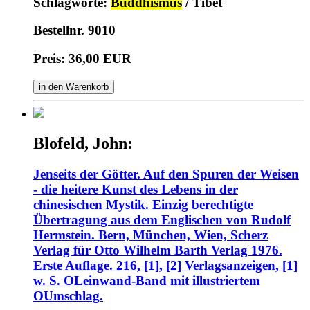
Schlagworte:
Buddhismus
/ Tibet
Bestellnr. 9010
Preis: 36,00 EUR
in den Warenkorb
Blofeld, John:
Jenseits der Götter. Auf den Spuren der Weisen
- die heitere Kunst des Lebens in der
chinesischen Mystik. Einzig berechtigte
Übertragung aus dem Englischen von Rudolf
Hermstein. Bern, München, Wien, Scherz
Verlag für Otto Wilhelm Barth Verlag 1976.
Erste Auflage. 216, [1], [2] Verlagsanzeigen, [1]
w. S. OLeinwand-Band mit illustriertem
OUmschlag.