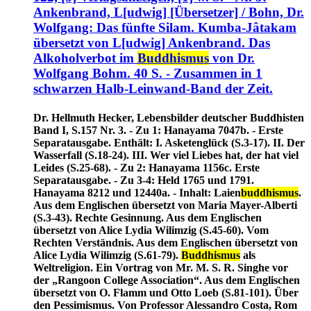
Ankenbrand, L[udwig] [Übersetzer] / Bohn, Dr.
Wolfgang: Das fünfte Silam. Kumba-Jâtakam
übersetzt von L[udwig] Ankenbrand. Das
Alkoholverbot im
Buddhismus
von Dr.
Wolfgang Bohm. 40 S. - Zusammen in 1
schwarzen Halb-Leinwand-Band der Zeit.
Dr. Hellmuth Hecker, Lebensbilder deutscher Buddhisten
Band I, S.157 Nr. 3. - Zu 1: Hanayama 7047b. - Erste
Separatausgabe. Enthält: I. Asketenglück (S.3-17). II. Der
Wasserfall (S.18-24). III. Wer viel Liebes hat, der hat viel
Leides (S.25-68). - Zu 2: Hanayama 1156c. Erste
Separatausgabe. - Zu 3-4: Held 1765 und 1791.
Hanayama 8212 und 12440a. - Inhalt: Laien
buddhismus
.
Aus dem Englischen übersetzt von Maria Mayer-Alberti
(S.3-43). Rechte Gesinnung. Aus dem Englischen
übersetzt von Alice Lydia Wilimzig (S.45-60). Vom
Rechten Verständnis. Aus dem Englischen übersetzt von
Alice Lydia Wilimzig (S.61-79).
Buddhismus
als
Weltreligion. Ein Vortrag von Mr. M. S. R. Singhe vor
der „Rangoon College Association“. Aus dem Englischen
übersetzt von O. Flamm und Otto Loeb (S.81-101). Über
den Pessimismus. Von Professor Alessandro Costa, Rom