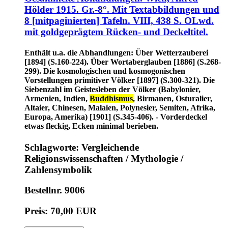
Hölder 1915. Gr.-8°. Mit Textabbildungen und
8 [mitpaginierten] Tafeln. VIII, 438 S. OLwd.
mit goldgeprägtem Rücken- und Deckeltitel.
Enthält u.a. die Abhandlungen: Über Wetterzauberei
[1894] (S.160-224). Über Wortaberglauben [1886] (S.268-
299). Die kosmologischen und kosmogonischen
Vorstellungen primitiver Völker [1897] (S.300-321). Die
Siebenzahl im Geistesleben der Völker (Babylonier,
Armenien, Indien,
Buddhismus
, Birmanen, Osturalier,
Altaier, Chinesen, Malaien, Polynesier, Semiten, Afrika,
Europa, Amerika) [1901] (S.345-406). - Vorderdeckel
etwas fleckig, Ecken minimal berieben.
Schlagworte: Vergleichende
Religionswissenschaften / Mythologie /
Zahlensymbolik
Bestellnr. 9006
Preis: 70,00 EUR