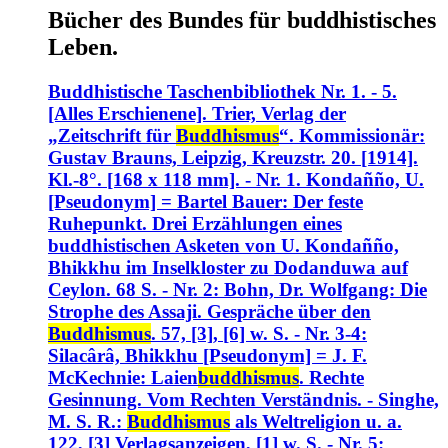
Bücher des Bundes für buddhistisches
Leben.
Buddhistische Taschenbibliothek Nr. 1. - 5.
[Alles Erschienene]. Trier, Verlag der
„Zeitschrift für
Buddhismus
“. Kommissionär:
Gustav Brauns, Leipzig, Kreuzstr. 20. [1914].
Kl.-8°. [168 x 118 mm]. - Nr. 1. Kondañño, U.
[Pseudonym] = Bartel Bauer: Der feste
Ruhepunkt. Drei Erzählungen eines
buddhistischen Asketen von U. Kondañño,
Bhikkhu im Inselkloster zu Dodanduwa auf
Ceylon. 68 S. - Nr. 2: Bohn, Dr. Wolfgang: Die
Strophe des Assaji. Gespräche über den
Buddhismus
. 57, [3], [6] w. S. - Nr. 3-4:
Silacârâ, Bhikkhu [Pseudonym] = J. F.
McKechnie: Laien
buddhismus
. Rechte
Gesinnung. Vom Rechten Verständnis. - Singhe,
M. S. R.:
Buddhismus
als Weltreligion u. a.
122, [3] Verlagsanzeigen, [1] w. S. - Nr. 5: