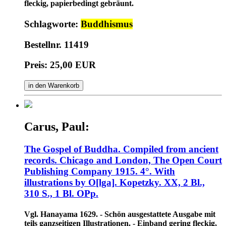
fleckig, papierbedingt gebräunt.
Schlagworte:
Buddhismus
Bestellnr. 11419
Preis: 25,00 EUR
in den Warenkorb
Carus, Paul:
The Gospel of Buddha. Compiled from ancient
records. Chicago and London, The Open Court
Publishing Company 1915. 4°. With
illustrations by O[lga]. Kopetzky. XX, 2 Bl.,
310 S., 1 Bl. OPp.
Vgl. Hanayama 1629. - Schön ausgestattete Ausgabe mit
teils ganzseitigen Illustrationen. - Einband gering fleckig,