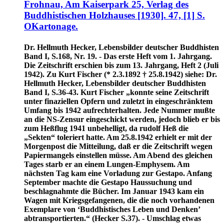
Frohnau, Am Kaiserpark 25, Verlag des
Buddhistischen Holzhauses [1930]. 47, [1] S.
OKartonage.
Dr. Hellmuth Hecker, Lebensbilder deutscher Buddhisten
Band I, S.168, Nr. 19. - Das erste Heft vom 1. Jahrgang.
Die Zeitschrift erschien bis zum 13. Jahrgang, Heft 2 (Juli
1942). Zu Kurt Fischer (* 2.3.1892 † 25.8.1942) siehe: Dr.
Hellmuth Hecker, Lebensbilder deutscher Buddhisten
Band I, S.36-43. Kurt Fischer „konnte seine Zeitschrift
unter finaziellen Opfern und zuletzt in eingeschränktem
Umfang bis 1942 aufrechterhalten. Jede Nummer mußte
an die NS-Zensur eingeschickt werden, jedoch blieb er bis
zum Heßflug 1941 unbehelligt, da rudolf Heß die
„Sekten“ toleriert hatte. Am 25.8.1942 erhielt er mit der
Morgenpost die Mitteilung, daß er die Zeitschrift wegen
Papiermangels einstellen müsse. Am Abend des gleichen
Tages starb er an einem Lungen-Emphysem. Am
nächsten Tag kam eine Vorladung zur Gestapo. Anfang
September machte die Gestapo Haussuchung und
beschlagnahmte die Bücher. Im Januar 1943 kam ein
Wagen mit Kriegsgefangenen, die die noch vorhandenen
Exemplare von ‘Buddhistisches Leben und Denken’
abtransportierten.“ (Hecker S.37). - Umschlag etwas