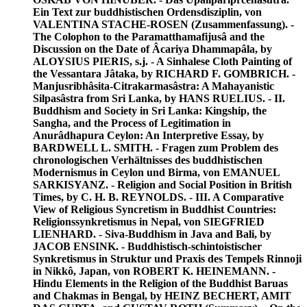
Ein Text zur buddhistischen Ordensdisziplin, von
VALENTINA STACHE-ROSEN (Zusammenfassung). -
The Colophon to the Paramatthamafijusâ and the
Discussion on the Date of Âcariya Dhammapâla, by
ALOYSIUS PIERIS, s.j. - A Sinhalese Cloth Painting of
the Vessantara Jâtaka, by RICHARD F. GOMBRICH. -
Manjusribhâsita-Citrakarmasâstra: A Mahayanistic
Silpasâstra from Sri Lanka, by HANS RUELIUS. - II.
Buddhism and Society in Sri Lanka: Kingship, the
Sangha, and the Process of Legitimation in
Anurâdhapura Ceylon: An Interpretive Essay, by
BARDWELL L. SMITH. - Fragen zum Problem des
chronologischen Verhältnisses des buddhistischen
Modernismus in Ceylon und Birma, von EMANUEL
SARKISYANZ. - Religion and Social Position in British
Times, by C. H. B. REYNOLDS. - III. A Comparative
View of Religious Syncretism in Buddhist Countries:
Religionssynkretismus in Nepal, von SIEGFRIED
LIENHARD. - Siva-Buddhism in Java and Bali, by
JACOB ENSINK. - Buddhistisch-schintoistischer
Synkretismus in Struktur und Praxis des Tempels Rinnoji
in Nikkô, Japan, von ROBERT K. HEINEMANN. -
Hindu Elements in the Religion of the Buddhist Baruas
and Chakmas in Bengal, by HEINZ BECHERT, AMIT