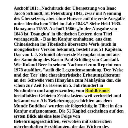
Aschoff 181: „Nachdruck der Übersetzung von Isaac
Jacob Schmidt, St. Petersburg 1843, zwar mit Nennung
des Übersetzers, aber ohne Hinweis auf die erste Ausgabe
unter identischem Titel im Jahr 1843.“ Siehe Held 1635.
Hanayama 11892. Aschoff 1666: „In der Ausgabe von
1843 ist 'Dsanglun' in tibetischen Lettern dem Titel
vorangestellt. - Das im Kanjur enthaltene, aus dem
Chinesischen ins Tibetische übersetzte Werk (auch in
mongolischer Version bekannt), besteht aus 51 Kapiteln.
Das von I. J. Schmidt übersetzte Exemplar stammt aus
der Sammlung des Baron Paul Schilling von Canstadt.
Wie Roland Beer in seinem Nachwort zum Reprint von
1978 ausführt, "stellt die Legendensammlung 'Der Weise
und der Tor' eine charakteristische Erbauungsliteratur
an der Schwelle vom Hinayâna zum Mahâyâna dar, die
schon zur Zeit Fa-Hsiens im 5. Jahrhundert in
Nordindien und angrenzenden, vom
Buddhismus
beeinflußten Gebieten Zentralasiens weit verbreitet und
bekannt war. Als 'Bekehrungsgeschichten aus dem
Munde Buddhas' wurden sie folgerichtig in Tibet in den
Kanjur aufgenommen. Die 51 Kapitel erscheinen auf den
ersten Blick als eine lose Folge von
Bekehrungsgeschichten, verwoben mit zahlreichen
märchenhaften Erzählungen, die das Wirken des