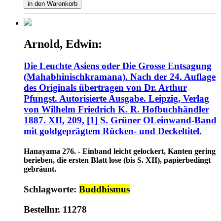
in den Warenkorb
Arnold, Edwin:
Die Leuchte Asiens oder Die Grosse Entsagung
(Mahabhinischkramana). Nach der 24. Auflage
des Originals übertragen von Dr. Arthur
Pfungst. Autorisierte Ausgabe. Leipzig, Verlag
von Wilhelm Friedrich K. R. Hofbuchhändler
1887. XII, 209, [1] S. Grüner OLeinwand-Band
mit goldgeprägtem Rücken- und Deckeltitel.
Hanayama 276. - Einband leicht gelockert, Kanten gering
berieben, die ersten Blatt lose (bis S. XII), papierbedingt
gebräunt.
Schlagworte:
Buddhismus
Bestellnr. 11278