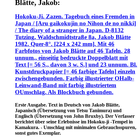
Blätte, Jakob:
Hokoku-Ji. Zazen. Tagebuch eines Fremden in
Japan / [Aru gaikokujin no Nihon de no nikki]
/ The diary of a stranger in Japan. D-8132
Tutzing, Waldschmidtstraße 8a, Jakob Blätte
1982. Quer-8°. [224 x 242 mm]. Mit 46
Farbfotos von Jakob Blätte auf 46 Tafeln. 28
unnum., einseitig bedruckte Doppelblatt mit
Text [= 56 S., davon 3 w. S.] und 23 unnum. Bl.
Kunstdruckpapier [= 46 farbige Tafeln] einzeln
zwischengebunden. Farbig illustrierter OHalb-
Leinwand-Band mit farbig illustriertem
OUmschlag. Als Blockbuch gebunden.
Erste Ausgabe. Text in Deutsch von Jakob Blätte,
Japanisch (Übersetzung von Tetsu Tanimura) und
Englisch (Übersetzung von John Bruxby). Der Verfasser
berichtet über seine Erlebnisse im Hokoku-ji -Tempel in
Kamakura. - Umschlag mit minimalen Gebrauchsspuren,
sonst gutes Exemplar.